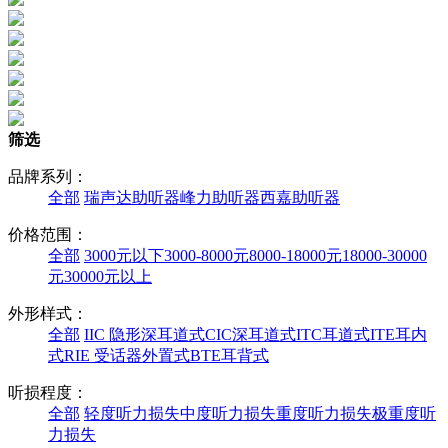
筛选
品牌系列：
全部
瑞声达助听器
峰力助听器
西嘉助听器
价格范围：
全部
3000元以下
3000-8000元
8000-18000元
18000-30000
元
30000元以上
外形样式：
全部
IIC 隐形深耳道式
CIC深耳道式
ITC耳道式
ITE耳内
式
RIE 受话器外置式
BTE耳背式
听损程度：
全部
轻度听力损失
中度听力损失
重度听力损失
极重度听
力损失