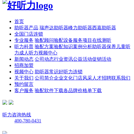
首页
助听器产品
瑞声达助听器
峰力助听器
西嘉助听器
全国门店连锁
专业服务
验配顾问
验配设备
服务项目
在线测听
听力科普
验配方案
验配知识
案例分析
助听器保养
儿童听
力
成人听力
视频中心
新闻动态
公司动态
行业资讯
公益活动
促销活动
招商加盟
视频中心
助听器常识
好听力连锁
关于我们
公司简介
企业文化
门店风采
人才招聘
联系我们
预约留言
客户服务
验配软件下载
各品牌价格单下载
听力咨询热线
400-780-0431