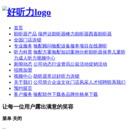
首页
助听器产品
瑞声达助听器
峰力助听器
西嘉助听器
全国门店连锁
专业服务
验配顾问
验配设备
服务项目
在线测听
听力科普
验配方案
验配知识
案例分析
助听器保养
儿童听
力
成人听力
视频中心
新闻动态
公司动态
行业资讯
公益活动
促销活动
招商加盟
视频中心
助听器常识
好听力连锁
关于我们
公司简介
企业文化
门店风采
人才招聘
联系我们
预约留言
客户服务
验配软件下载
各品牌价格单下载
让每一位用户露出满意的笑容
菜单
关闭