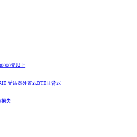
30000元以上
RIE 受话器外置式
BTE耳背式
力损失