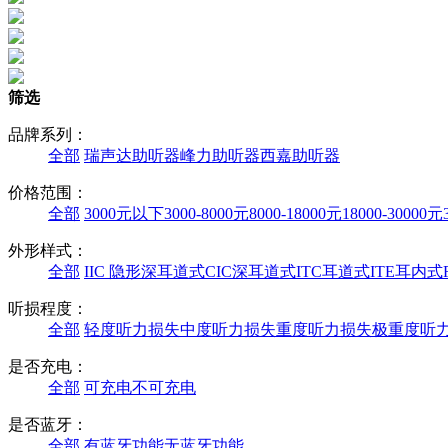
筛选
品牌系列：
全部
瑞声达助听器
峰力助听器
西嘉助听器
价格范围：
全部
3000元以下
3000-8000元
8000-18000元
18000-30000元
外形样式：
全部
IIC 隐形深耳道式
CIC深耳道式
ITC耳道式
ITE耳内式
听损程度：
全部
轻度听力损失
中度听力损失
重度听力损失
极重度听
是否充电：
全部
可充电
不可充电
是否蓝牙：
全部
有蓝牙功能
无蓝牙功能