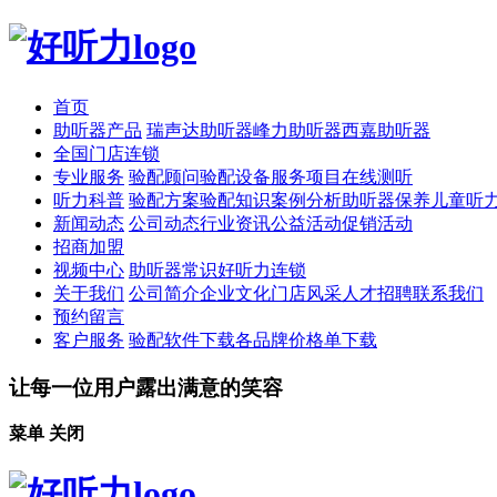
首页
助听器产品
瑞声达助听器
峰力助听器
西嘉助听器
全国门店连锁
专业服务
验配顾问
验配设备
服务项目
在线测听
听力科普
验配方案
验配知识
案例分析
助听器保养
儿童听
新闻动态
公司动态
行业资讯
公益活动
促销活动
招商加盟
视频中心
助听器常识
好听力连锁
关于我们
公司简介
企业文化
门店风采
人才招聘
联系我们
预约留言
客户服务
验配软件下载
各品牌价格单下载
让每一位用户露出满意的笑容
菜单
关闭