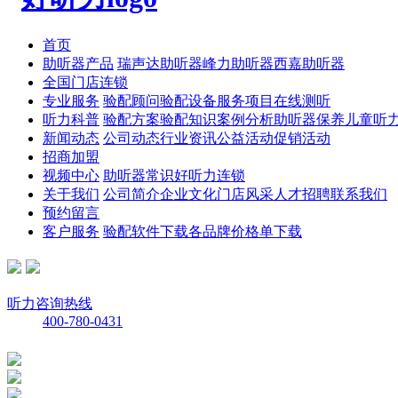
首页
助听器产品
瑞声达助听器
峰力助听器
西嘉助听器
全国门店连锁
专业服务
验配顾问
验配设备
服务项目
在线测听
听力科普
验配方案
验配知识
案例分析
助听器保养
儿童听
新闻动态
公司动态
行业资讯
公益活动
促销活动
招商加盟
视频中心
助听器常识
好听力连锁
关于我们
公司简介
企业文化
门店风采
人才招聘
联系我们
预约留言
客户服务
验配软件下载
各品牌价格单下载
听力咨询热线
400-780-0431