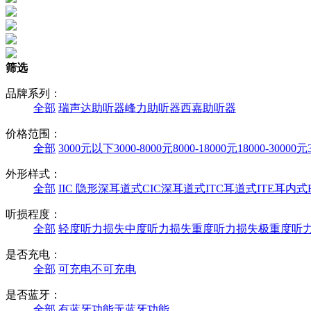
筛选
品牌系列：
全部
瑞声达助听器
峰力助听器
西嘉助听器
价格范围：
全部
3000元以下
3000-8000元
8000-18000元
18000-30000元
外形样式：
全部
IIC 隐形深耳道式
CIC深耳道式
ITC耳道式
ITE耳内式
听损程度：
全部
轻度听力损失
中度听力损失
重度听力损失
极重度听
是否充电：
全部
可充电
不可充电
是否蓝牙：
全部
有蓝牙功能
无蓝牙功能