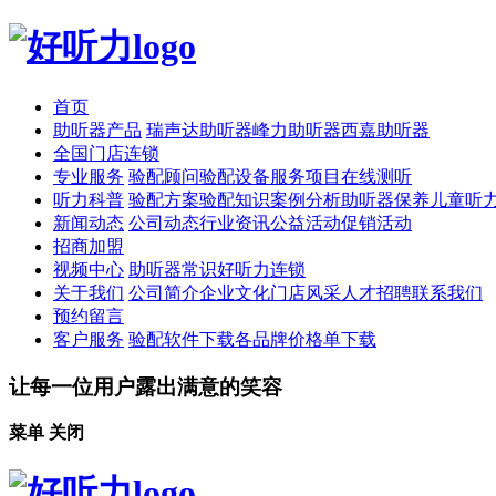
首页
助听器产品
瑞声达助听器
峰力助听器
西嘉助听器
全国门店连锁
专业服务
验配顾问
验配设备
服务项目
在线测听
听力科普
验配方案
验配知识
案例分析
助听器保养
儿童听
新闻动态
公司动态
行业资讯
公益活动
促销活动
招商加盟
视频中心
助听器常识
好听力连锁
关于我们
公司简介
企业文化
门店风采
人才招聘
联系我们
预约留言
客户服务
验配软件下载
各品牌价格单下载
让每一位用户露出满意的笑容
菜单
关闭