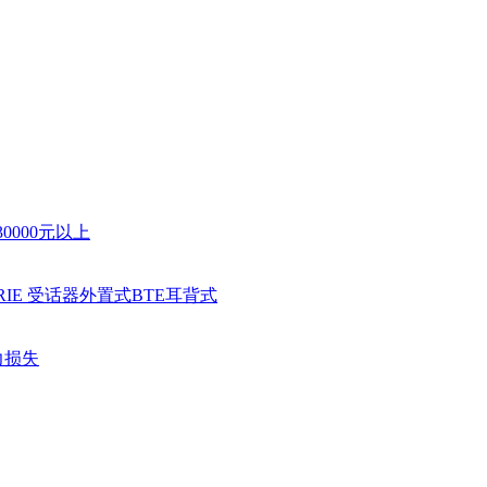
30000元以上
RIE 受话器外置式
BTE耳背式
力损失