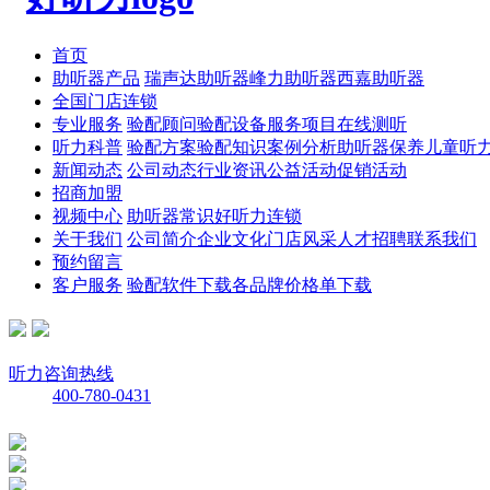
首页
助听器产品
瑞声达助听器
峰力助听器
西嘉助听器
全国门店连锁
专业服务
验配顾问
验配设备
服务项目
在线测听
听力科普
验配方案
验配知识
案例分析
助听器保养
儿童听
新闻动态
公司动态
行业资讯
公益活动
促销活动
招商加盟
视频中心
助听器常识
好听力连锁
关于我们
公司简介
企业文化
门店风采
人才招聘
联系我们
预约留言
客户服务
验配软件下载
各品牌价格单下载
听力咨询热线
400-780-0431