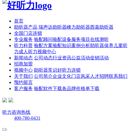
首页
助听器产品
瑞声达助听器
峰力助听器
西嘉助听器
全国门店连锁
专业服务
验配顾问
验配设备
服务项目
在线测听
听力科普
验配方案
验配知识
案例分析
助听器保养
儿童听
力
成人听力
视频中心
新闻动态
公司动态
行业资讯
公益活动
促销活动
招商加盟
视频中心
助听器常识
好听力连锁
关于我们
公司简介
企业文化
门店风采
人才招聘
联系我们
预约留言
客户服务
验配软件下载
各品牌价格单下载
听力咨询热线
400-780-0431