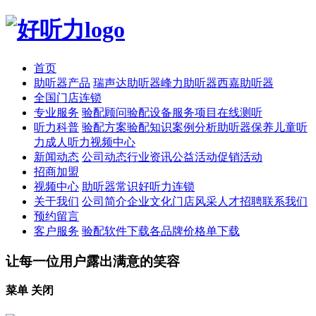
首页
助听器产品
瑞声达助听器
峰力助听器
西嘉助听器
全国门店连锁
专业服务
验配顾问
验配设备
服务项目
在线测听
听力科普
验配方案
验配知识
案例分析
助听器保养
儿童听
力
成人听力
视频中心
新闻动态
公司动态
行业资讯
公益活动
促销活动
招商加盟
视频中心
助听器常识
好听力连锁
关于我们
公司简介
企业文化
门店风采
人才招聘
联系我们
预约留言
客户服务
验配软件下载
各品牌价格单下载
让每一位用户露出满意的笑容
菜单
关闭