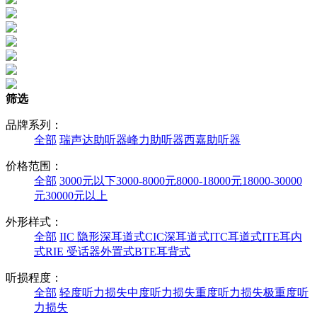
筛选
品牌系列：
全部
瑞声达助听器
峰力助听器
西嘉助听器
价格范围：
全部
3000元以下
3000-8000元
8000-18000元
18000-30000
元
30000元以上
外形样式：
全部
IIC 隐形深耳道式
CIC深耳道式
ITC耳道式
ITE耳内
式
RIE 受话器外置式
BTE耳背式
听损程度：
全部
轻度听力损失
中度听力损失
重度听力损失
极重度听
力损失