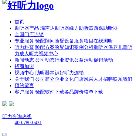
首页
助听器产品
瑞声达助听器
峰力助听器
西嘉助听器
全国门店连锁
专业服务
验配顾问
验配设备
服务项目
在线测听
听力科普
验配方案
验配知识
案例分析
助听器保养
儿童听
力
成人听力
视频中心
新闻动态
公司动态
行业资讯
公益活动
促销活动
招商加盟
视频中心
助听器常识
好听力连锁
关于我们
公司简介
企业文化
门店风采
人才招聘
联系我们
预约留言
客户服务
验配软件下载
各品牌价格单下载
听力咨询热线
400-780-0431