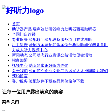
首页
助听器产品
瑞声达助听器
峰力助听器
西嘉助听器
全国门店连锁
专业服务
验配顾问
验配设备
服务项目
在线测听
听力科普
验配方案
验配知识
案例分析
助听器保养
儿童听
力
成人听力
视频中心
新闻动态
公司动态
行业资讯
公益活动
促销活动
招商加盟
视频中心
助听器常识
好听力连锁
关于我们
公司简介
企业文化
门店风采
人才招聘
联系我们
预约留言
客户服务
验配软件下载
各品牌价格单下载
让每一位用户露出满意的笑容
菜单
关闭