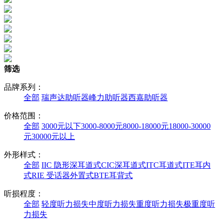
筛选
品牌系列：
全部
瑞声达助听器
峰力助听器
西嘉助听器
价格范围：
全部
3000元以下
3000-8000元
8000-18000元
18000-30000
元
30000元以上
外形样式：
全部
IIC 隐形深耳道式
CIC深耳道式
ITC耳道式
ITE耳内
式
RIE 受话器外置式
BTE耳背式
听损程度：
全部
轻度听力损失
中度听力损失
重度听力损失
极重度听
力损失