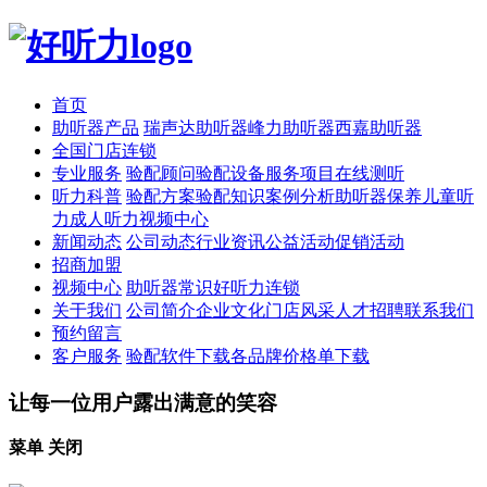
首页
助听器产品
瑞声达助听器
峰力助听器
西嘉助听器
全国门店连锁
专业服务
验配顾问
验配设备
服务项目
在线测听
听力科普
验配方案
验配知识
案例分析
助听器保养
儿童听
力
成人听力
视频中心
新闻动态
公司动态
行业资讯
公益活动
促销活动
招商加盟
视频中心
助听器常识
好听力连锁
关于我们
公司简介
企业文化
门店风采
人才招聘
联系我们
预约留言
客户服务
验配软件下载
各品牌价格单下载
让每一位用户露出满意的笑容
菜单
关闭