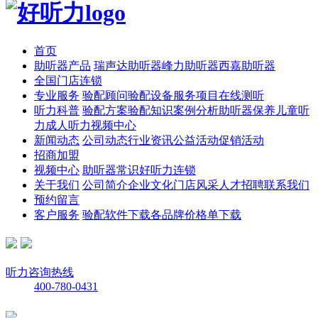
首页
助听器产品
瑞声达助听器
峰力助听器
西嘉助听器
全国门店连锁
专业服务
验配顾问
验配设备
服务项目
在线测听
听力科普
验配方案
验配知识
案例分析
助听器保养
儿童听
力
成人听力
视频中心
新闻动态
公司动态
行业资讯
公益活动
促销活动
招商加盟
视频中心
助听器常识
好听力连锁
关于我们
公司简介
企业文化
门店风采
人才招聘
联系我们
预约留言
客户服务
验配软件下载
各品牌价格单下载
听力咨询热线
400-780-0431