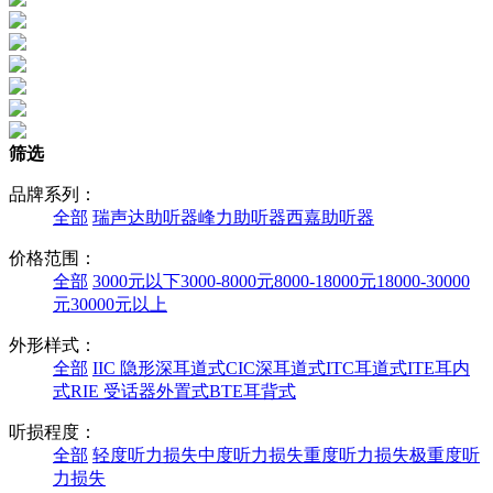
筛选
品牌系列：
全部
瑞声达助听器
峰力助听器
西嘉助听器
价格范围：
全部
3000元以下
3000-8000元
8000-18000元
18000-30000
元
30000元以上
外形样式：
全部
IIC 隐形深耳道式
CIC深耳道式
ITC耳道式
ITE耳内
式
RIE 受话器外置式
BTE耳背式
听损程度：
全部
轻度听力损失
中度听力损失
重度听力损失
极重度听
力损失