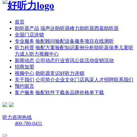
首页
助听器产品
瑞声达助听器
峰力助听器
西嘉助听器
全国门店连锁
专业服务
验配顾问
验配设备
服务项目
在线测听
听力科普
验配方案
验配知识
案例分析
助听器保养
儿童听
力
成人听力
视频中心
新闻动态
公司动态
行业资讯
公益活动
促销活动
招商加盟
视频中心
助听器常识
好听力连锁
关于我们
公司简介
企业文化
门店风采
人才招聘
联系我们
预约留言
客户服务
验配软件下载
各品牌价格单下载
听力咨询热线
400-780-0431