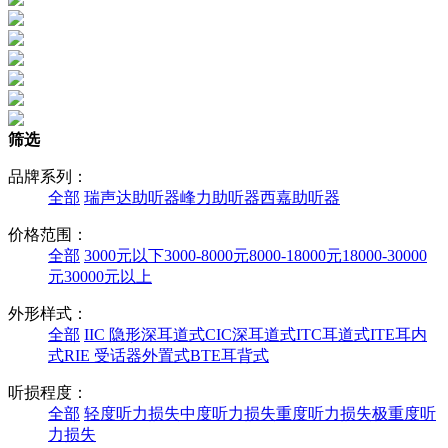
筛选
品牌系列：
全部
瑞声达助听器
峰力助听器
西嘉助听器
价格范围：
全部
3000元以下
3000-8000元
8000-18000元
18000-30000
元
30000元以上
外形样式：
全部
IIC 隐形深耳道式
CIC深耳道式
ITC耳道式
ITE耳内
式
RIE 受话器外置式
BTE耳背式
听损程度：
全部
轻度听力损失
中度听力损失
重度听力损失
极重度听
力损失