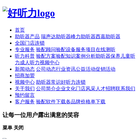
首页
助听器产品
瑞声达助听器
峰力助听器
西嘉助听器
全国门店连锁
专业服务
验配顾问
验配设备
服务项目
在线测听
听力科普
验配方案
验配知识
案例分析
助听器保养
儿童听
力
成人听力
视频中心
新闻动态
公司动态
行业资讯
公益活动
促销活动
招商加盟
视频中心
助听器常识
好听力连锁
关于我们
公司简介
企业文化
门店风采
人才招聘
联系我们
预约留言
客户服务
验配软件下载
各品牌价格单下载
让每一位用户露出满意的笑容
菜单
关闭