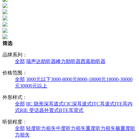
筛选
品牌系列：
全部
瑞声达助听器
峰力助听器
西嘉助听器
价格范围：
全部
3000元以下
3000-8000元
8000-18000元
18000-30000
元
30000元以上
外形样式：
全部
IIC 隐形深耳道式
CIC深耳道式
ITC耳道式
ITE耳内
式
RIE 受话器外置式
BTE耳背式
听损程度：
全部
轻度听力损失
中度听力损失
重度听力损失
极重度听
力损失