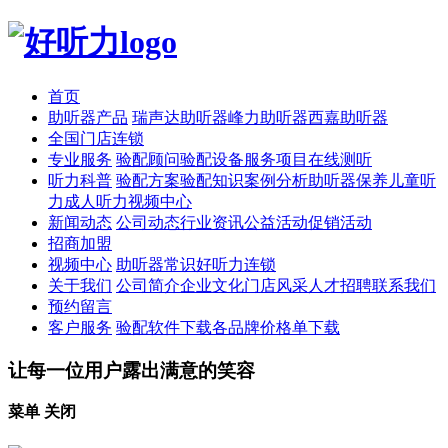
首页
助听器产品
瑞声达助听器
峰力助听器
西嘉助听器
全国门店连锁
专业服务
验配顾问
验配设备
服务项目
在线测听
听力科普
验配方案
验配知识
案例分析
助听器保养
儿童听
力
成人听力
视频中心
新闻动态
公司动态
行业资讯
公益活动
促销活动
招商加盟
视频中心
助听器常识
好听力连锁
关于我们
公司简介
企业文化
门店风采
人才招聘
联系我们
预约留言
客户服务
验配软件下载
各品牌价格单下载
让每一位用户露出满意的笑容
菜单
关闭