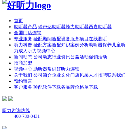
首页
助听器产品
瑞声达助听器
峰力助听器
西嘉助听器
全国门店连锁
专业服务
验配顾问
验配设备
服务项目
在线测听
听力科普
验配方案
验配知识
案例分析
助听器保养
儿童听
力
成人听力
视频中心
新闻动态
公司动态
行业资讯
公益活动
促销活动
招商加盟
视频中心
助听器常识
好听力连锁
关于我们
公司简介
企业文化
门店风采
人才招聘
联系我们
预约留言
客户服务
验配软件下载
各品牌价格单下载
听力咨询热线
400-780-0431