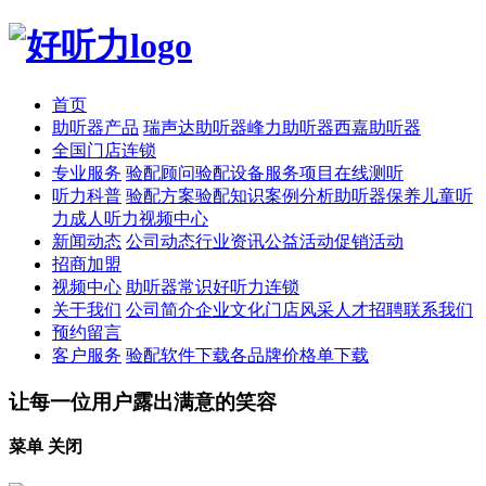
首页
助听器产品
瑞声达助听器
峰力助听器
西嘉助听器
全国门店连锁
专业服务
验配顾问
验配设备
服务项目
在线测听
听力科普
验配方案
验配知识
案例分析
助听器保养
儿童听
力
成人听力
视频中心
新闻动态
公司动态
行业资讯
公益活动
促销活动
招商加盟
视频中心
助听器常识
好听力连锁
关于我们
公司简介
企业文化
门店风采
人才招聘
联系我们
预约留言
客户服务
验配软件下载
各品牌价格单下载
让每一位用户露出满意的笑容
菜单
关闭