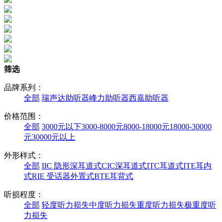
筛选
品牌系列：
全部
瑞声达助听器
峰力助听器
西嘉助听器
价格范围：
全部
3000元以下
3000-8000元
8000-18000元
18000-30000
元
30000元以上
外形样式：
全部
IIC 隐形深耳道式
CIC深耳道式
ITC耳道式
ITE耳内
式
RIE 受话器外置式
BTE耳背式
听损程度：
全部
轻度听力损失
中度听力损失
重度听力损失
极重度听
力损失