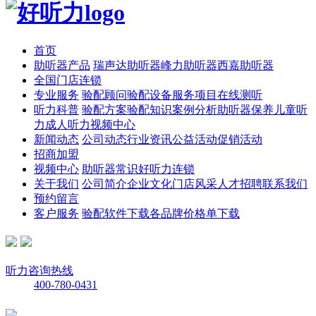
首页
助听器产品
瑞声达助听器
峰力助听器
西嘉助听器
全国门店连锁
专业服务
验配顾问
验配设备
服务项目
在线测听
听力科普
验配方案
验配知识
案例分析
助听器保养
儿童听
力
成人听力
视频中心
新闻动态
公司动态
行业资讯
公益活动
促销活动
招商加盟
视频中心
助听器常识
好听力连锁
关于我们
公司简介
企业文化
门店风采
人才招聘
联系我们
预约留言
客户服务
验配软件下载
各品牌价格单下载
听力咨询热线
400-780-0431