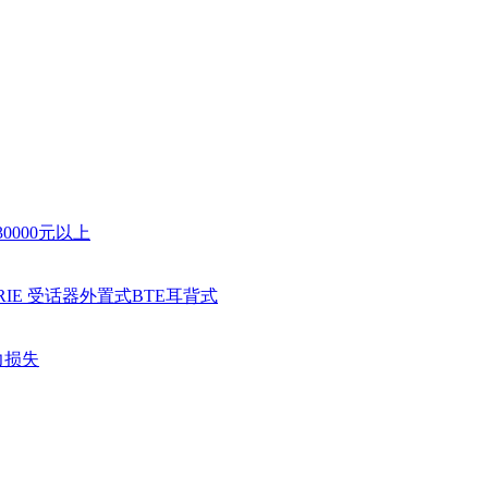
30000元以上
RIE 受话器外置式
BTE耳背式
力损失