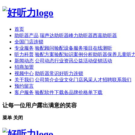
首页
助听器产品
瑞声达助听器
峰力助听器
西嘉助听器
全国门店连锁
专业服务
验配顾问
验配设备
服务项目
在线测听
听力科普
验配方案
验配知识
案例分析
助听器保养
儿童听
新闻动态
公司动态
行业资讯
公益活动
促销活动
招商加盟
视频中心
助听器常识
好听力连锁
关于我们
公司简介
企业文化
门店风采
人才招聘
联系我们
预约留言
客户服务
验配软件下载
各品牌价格单下载
让每一位用户露出满意的笑容
菜单
关闭