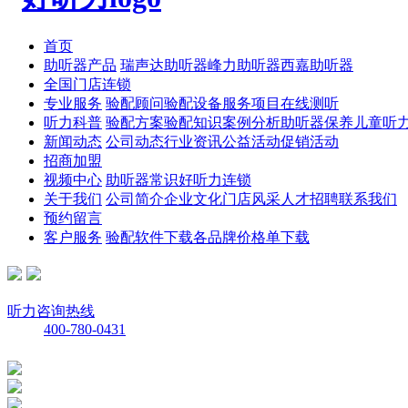
首页
助听器产品
瑞声达助听器
峰力助听器
西嘉助听器
全国门店连锁
专业服务
验配顾问
验配设备
服务项目
在线测听
听力科普
验配方案
验配知识
案例分析
助听器保养
儿童听
新闻动态
公司动态
行业资讯
公益活动
促销活动
招商加盟
视频中心
助听器常识
好听力连锁
关于我们
公司简介
企业文化
门店风采
人才招聘
联系我们
预约留言
客户服务
验配软件下载
各品牌价格单下载
听力咨询热线
400-780-0431