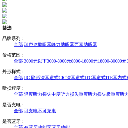
筛选
品牌系列：
全部
瑞声达助听器
峰力助听器
西嘉助听器
价格范围：
全部
3000元以下
3000-8000元
8000-18000元
18000-30000元
外形样式：
全部
IIC 隐形深耳道式
CIC深耳道式
ITC耳道式
ITE耳内式
听损程度：
全部
轻度听力损失
中度听力损失
重度听力损失
极重度听
是否充电：
全部
可充电
不可充电
是否蓝牙：
全部
有蓝牙功能
无蓝牙功能