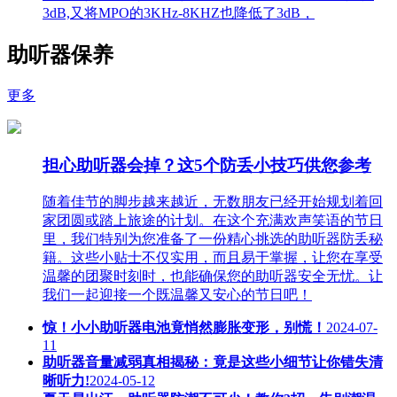
3dB,又将MPO的3KHz-8KHZ也降低了3dB，
助听器保养
更多
担心助听器会掉？这5个防丢小技巧供您参考
随着佳节的脚步越来越近，无数朋友已经开始规划着回
家团圆或踏上旅途的计划。在这个充满欢声笑语的节日
里，我们特别为您准备了一份精心挑选的助听器防丢秘
籍。这些小贴士不仅实用，而且易于掌握，让您在享受
温馨的团聚时刻时，也能确保您的助听器安全无忧。让
我们一起迎接一个既温馨又安心的节日吧！
惊！小小助听器电池竟悄然膨胀变形，别慌！
2024-07-
11
助听器音量减弱真相揭秘：竟是这些小细节让你错失清
晰听力!
2024-05-12