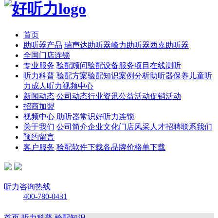
首页
助听器产品
瑞声达助听器
峰力助听器
西嘉助听器
全国门店连锁
专业服务
验配顾问
验配设备
服务项目
在线测听
听力科普
验配方案
验配知识
案例分析
助听器保养
儿童听
力
成人听力
视频中心
新闻动态
公司动态
行业资讯
公益活动
促销活动
招商加盟
视频中心
助听器常识
好听力连锁
关于我们
公司简介
企业文化
门店风采
人才招聘
联系我们
预约留言
客户服务
验配软件下载
各品牌价格单下载
听力咨询热线
400-780-0431
首页
听力科普
验配知识