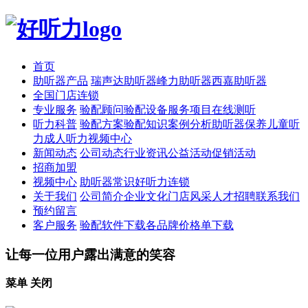
首页
助听器产品
瑞声达助听器
峰力助听器
西嘉助听器
全国门店连锁
专业服务
验配顾问
验配设备
服务项目
在线测听
听力科普
验配方案
验配知识
案例分析
助听器保养
儿童听
力
成人听力
视频中心
新闻动态
公司动态
行业资讯
公益活动
促销活动
招商加盟
视频中心
助听器常识
好听力连锁
关于我们
公司简介
企业文化
门店风采
人才招聘
联系我们
预约留言
客户服务
验配软件下载
各品牌价格单下载
让每一位用户露出满意的笑容
菜单
关闭